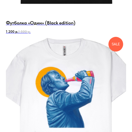
Футболка «Один» (Black edition)
1 200
р.
1 500
р.
SALE