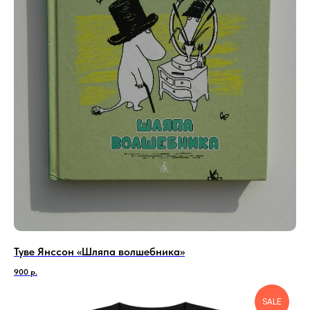
Туве Янссон «Шляпа волшебника»
900
р.
SALE