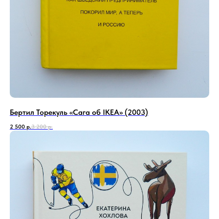
Бертил Торекуль «Сага об IKEA» (2003)
2 500
р.
3 200
р.