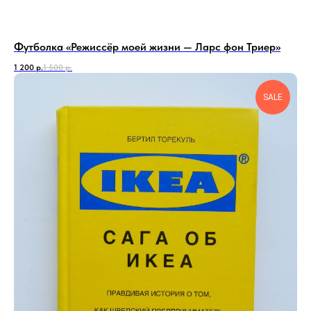
Футболка «Режиссёр моей жизни — Ларс фон Триер»
1 200
р.
1 500
р.
SALE