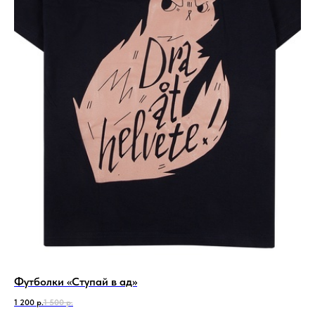
Футболки «Ступай в ад»
1 200
р.
1 500
р.